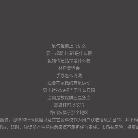
氧气罐能上飞机么
要一起爬山吗?是什么梗
甄嬛传钮钴禄是什么梗
林丹奥运会
手办怎么清洗
适合在家做的有氧运动
男士衬衫39相当于什么尺码
腊肉是放保鲜还是急冻
高粱杆可以吃吗
野山坡属于那个地区
服务，提供的行情数据以及其它资料仅作为用户获取信息之目的，并不构
残缺、延时、错误所产生任何后果概不承担任何责任。市场有风险，投资