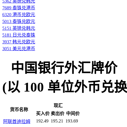
5362 英镑兑韩元
7689 泰铢兑港币
6320 港币兑欧元
5013 泰铢兑欧元
5151 英镑兑韩元
5181 日元兑泰铢
3937 韩元兑欧元
3051 美元兑港币
中国银行外汇牌价
(以 100 单位外币兑换人民
现汇
货币名称
买入价
卖出价
中间价
192.49
195.21
193.69
阿联酋迪拉姆