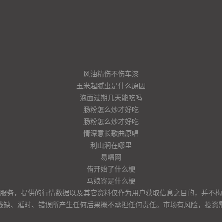
风油精伤不伤车漆
玉米起腻虫是什么原因
泡面过期几天能吃吗
肠粉怎么炒才好吃
肠粉怎么炒才好吃
情深意长歌曲原唱
利山涧在哪里
易唱网
侑开始了什么梗
马娘寄是什么梗
服务，提供的行情数据以及其它资料仅作为用户获取信息之目的，并不构
残缺、延时、错误所产生任何后果概不承担任何责任。市场有风险，投资