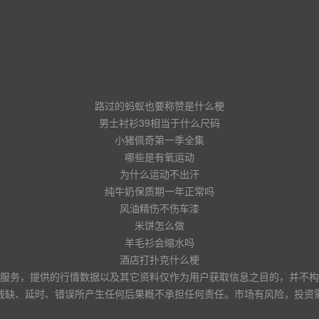
路过的蚂蚁也要称赞是什么梗
男士衬衫39相当于什么尺码
小猪佩奇第一季全集
哪些是有氧运动
为什么运动不出汗
纯牛奶保质期一年正常吗
风油精伤不伤车漆
米饼怎么做
羊毛衫会缩水吗
酒店打扑克什么梗
服务，提供的行情数据以及其它资料仅作为用户获取信息之目的，并不构
残缺、延时、错误所产生任何后果概不承担任何责任。市场有风险，投资