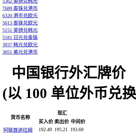
5362 英镑兑韩元
7689 泰铢兑港币
6320 港币兑欧元
5013 泰铢兑欧元
5151 英镑兑韩元
5181 日元兑泰铢
3937 韩元兑欧元
3051 美元兑港币
中国银行外汇牌价
(以 100 单位外币兑换人民
现汇
货币名称
买入价
卖出价
中间价
192.49
195.21
193.69
阿联酋迪拉姆